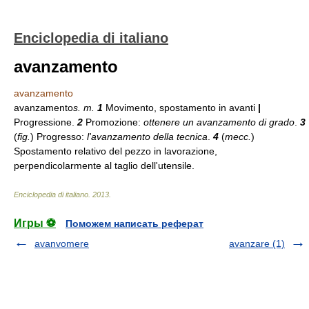
Enciclopedia di italiano
avanzamento
avanzamento
avanzamento
s. m.
1
Movimento, spostamento in avanti
|
Progressione.
2
Promozione:
ottenere un avanzamento di grado
.
3
(
fig.
) Progresso:
l'avanzamento della tecnica
.
4
(
mecc.
)
Spostamento relativo del pezzo in lavorazione,
perpendicolarmente al taglio dell'utensile.
Enciclopedia di italiano
.
2013
.
Игры ⚽
Поможем написать реферат
avanvomere
avanzare (1)