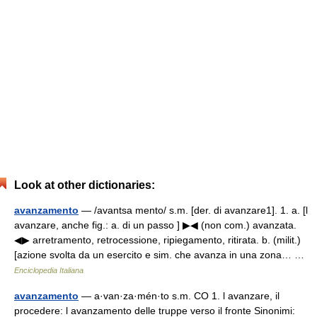
Look at other dictionaries:
avanzamento
— /avantsa mento/ s.m. [der. di avanzare1]. 1. a. [l
avanzare, anche fig.: a. di un passo ] ▶◀ (non com.) avanzata.
◀▶ arretramento, retrocessione, ripiegamento, ritirata. b. (milit.)
[azione svolta da un esercito e sim. che avanza in una zona… …
Enciclopedia Italiana
avanzamento
— a·van·za·mén·to s.m. CO 1. l avanzare, il
procedere: l avanzamento delle truppe verso il fronte Sinonimi: