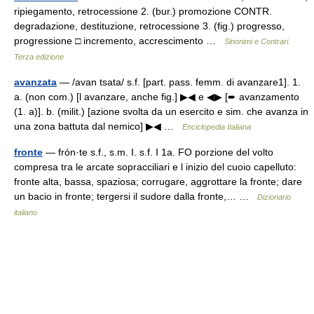
ripiegamento, retrocessione 2. (bur.) promozione CONTR.
degradazione, destituzione, retrocessione 3. (fig.) progresso,
progressione □ incremento, accrescimento …
Sinonimi e Contrari.
Terza edizione
avanzata
— /avan tsata/ s.f. [part. pass. femm. di avanzare1]. 1.
a. (non com.) [l avanzare, anche fig.] ▶◀ e ◀▶ [➨ avanzamento
(1. a)]. b. (milit.) [azione svolta da un esercito e sim. che avanza in
una zona battuta dal nemico] ▶◀ …
Enciclopedia Italiana
fronte
— frón·te s.f., s.m. I. s.f. I 1a. FO porzione del volto
compresa tra le arcate sopracciliari e l inizio del cuoio capelluto:
fronte alta, bassa, spaziosa; corrugare, aggrottare la fronte; dare
un bacio in fronte; tergersi il sudore dalla fronte,… …
Dizionario
italiano