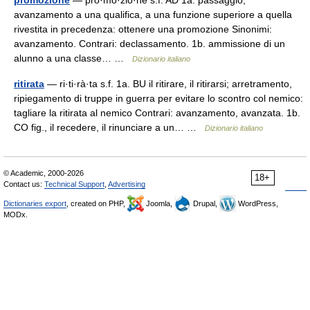
promozione
— pro·mo·zió·ne s.f. AD 1a. passaggio,
avanzamento a una qualifica, a una funzione superiore a quella
rivestita in precedenza: ottenere una promozione Sinonimi:
avanzamento. Contrari: declassamento. 1b. ammissione di un
alunno a una classe… …
Dizionario italiano
ritirata
— ri·ti·rà·ta s.f. 1a. BU il ritirare, il ritirarsi; arretramento,
ripiegamento di truppe in guerra per evitare lo scontro col nemico:
tagliare la ritirata al nemico Contrari: avanzamento, avanzata. 1b.
CO fig., il recedere, il rinunciare a un… …
Dizionario italiano
© Academic, 2000-2026
18+
Contact us:
Technical Support
,
Advertising
Dictionaries export
, created on PHP,
Joomla,
Drupal,
WordPress,
MODx.